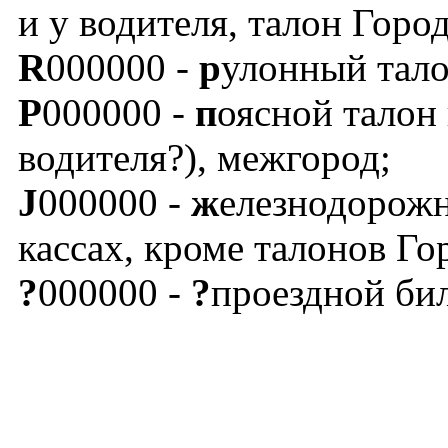
и у водителя, талон Горо
R
000000 -
р
улонный тало
P
000000 -
п
оясной талон 
водителя?), межгород;
J
000000 -
ж
елезнодорожн
кассах, кроме талонов Го
?
000000 -
?
проездной бил