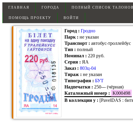
ГЛАВНАЯ
ГОРОДА
ПОЛНЫЙ СПИСОК ТАЛОНО
ПОМОЩЬ ПРОЕКТУ
ВОЙТИ
Город
:
Гродно
Парк
:
не указан
Транспорт
:
автобус-троллейбус
Тип
:
полный
Номинал
:
220 руб.
Серия
:
ЯА
Заказ
:
803ц-04
Тираж
:
не указан
Типография
:
БУТ
Надпечатки
:
250--- (чёрная)
Каталожный номер
:
K000498
В коллекции у
:
[PavelDAS : бит