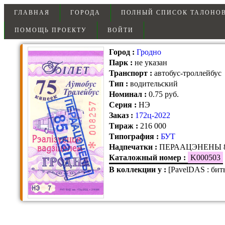
ГЛАВНАЯ
ГОРОДА
ПОЛНЫЙ СПИСОК ТАЛОНО
ПОМОЩЬ ПРОЕКТУ
ВОЙТИ
Город
:
Гродно
Парк
:
не указан
Транспорт
:
автобус-троллейбус
Тип
:
водительский
Номинал
:
0.75 руб.
Серия
:
НЭ
Заказ
:
172ц-2022
Тираж
:
216 000
Типография
:
БУТ
Надпечатки
:
ПЕРААЦЭНЕНЫ 85 
Каталожный номер
:
K000503
В коллекции у
:
[PavelDAS : бит